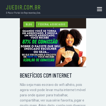
JUEDIR.COM.BR
O Maior Portal de Representações.
JUEDIR.COM.BR
O Maior Portal de Representações.
BLOG
FEDERAL ASSOCIADOS
HOME
SOBRE
PORTFÓLIO
CONTATO
ÚTEIS
BLOG
BENEFÍCIOS COM INTERNET
Não seja mais escravo do wifi alhéio, pois
agora você pode levar muita internet móvel
para onde quiser para trabalhar,
compartilhar, ver sua série favorita, jogar e
muito mais. Além disto, conta com diversos