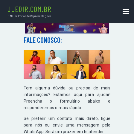
JUEDIR.COM.BR
O Maior Portal de Representações.
JUEDIR.COM.BR
O Maior Portal de Representações.
FALE CONOSCO:
HOME
SOBRE
PORTFÓLIO
CONTATO
ÚTEIS
Tem alguma dúvida ou precisa de mais
BLOG
informações? Estamos aqui para ajudar!
Preencha o formulário abaixo e
responderemos o mais rápido
Se preferir um contato mais direto, ligue
para nós ou envie uma mensagem pelo
WhatsApp. Será um prazer em te atender.